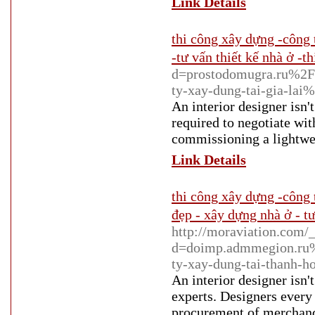
Link Details
thi công xây dựng -công 
-tư vấn thiết kế nhà ở -t
d=prostodomugra.ru%2
ty-xay-dung-tai-gia-lai
An interior designer isn'
required to negotiate wi
commissioning a lightwei
Link Details
thi công xây dựng -công 
đẹp - xây dựng nhà ở - tư
http://moraviation.com/
d=doimp.admmegion.ru
ty-xay-dung-tai-thanh-
An interior designer isn'
experts. Designers every 
procurement of merchandi