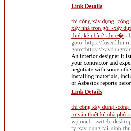
Link Details
thi công xây dựng -công 
xây nhà trọn gói -xây dự
thiết kế nhà ở -thi c�
- 
goto=https://fuserfilm.ru
goto=https://xaydungtra
An interior designer it is
your contractor and expe
negotiate with some othe
installing materials, in
or Asbestos reports befo
Link Details
thi công xây dựng -công 
tư vấn thiết kế nhà phố -
wptouch_switch=deskto
ty-xay-dung-tai-ninh-t