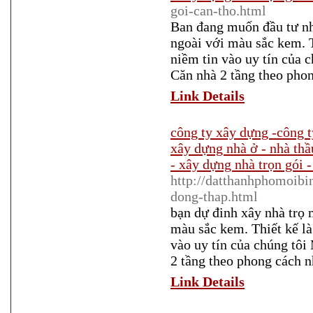
goi-can-tho.html
Ban đang muốn đầu tư nhà
ngoài với màu sắc kem. Th
niềm tin vào uy tín của
Căn nhà 2 tầng theo phon
Link Details
công ty xây dựng -công t
xây dựng nhà ở - nhà thầ
- xây dựng nhà trọn gói -
http://datthanhphomoib
dong-thap.html
bạn dự đinh xây nhà trọ 
màu sắc kem. Thiết kế là 
vào uy tín của chúng tô
2 tầng theo phong cách n
Link Details