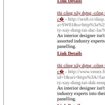
Link Details
thi công xây dựng -công 
c�
- http://sex8.cc/dasp
a=SW01&u=http%3a%2f%
ty-xay-dung-tai-dac-la
An interior designer isn'
assorted industry experts
panelling.
Link Details
thi công xây dựng -công 
c�
- http://www.venez.fr
id=1&uri=https%3A//f
ty-xay-dung-tai-dak-no
An interior designer isn'
industry experts into th
panelling.