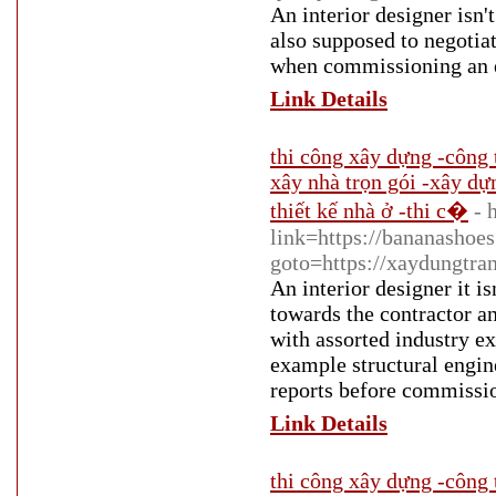
An interior designer isn'
also supposed to negotiat
when commissioning an ea
Link Details
thi công xây dựng -công 
xây nhà trọn gói -xây dự
thiết kế nhà ở -thi c�
- 
link=https://bananashoes.
goto=https://xaydungtra
An interior designer it is
towards the contractor a
with assorted industry ex
example structural engin
reports before commissio
Link Details
thi công xây dựng -công 