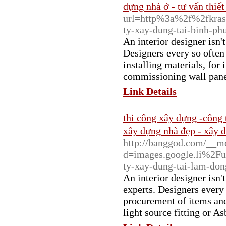
dựng nhà ở - tư vấn thiết
url=http%3a%2f%2fkras
ty-xay-dung-tai-binh-p
An interior designer isn'
Designers every so often
installing materials, for
commissioning wall pane
Link Details
thi công xây dựng -công 
xây dựng nhà đẹp - xây d
http://banggod.com/__me
d=images.google.li%2
ty-xay-dung-tai-lam-do
An interior designer isn't
experts. Designers every 
procurement of items and
light source fitting or A