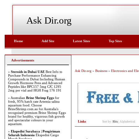
Ask Dir.org
Home
Add Site
Latest Sites
Top Sites
Advertisements
Ask Dir.org
»
Business
»
Electronics and Elec
»
Steroids in Dubai UAE
Best Info to
Purchase Performance Enhancing
Compounds in Dubai Including Human
Growth Hormone Pens and Advanced
Peptides like BPC157 5mg CJC 1295
2mg per vial and HGH Frag 176 191
» Australian
Brine Shrimp Eggs
for
fresh, 95% hatch rate Artemia salina
aquarium food. Choose
BrineShrimp.com.au for Australia's
recognised premium Brine Shrimp Eggs
brand for healthy, vigorous fish growth
and spectacular colours in your
Links
Sort by:
Hits
|
Alphabetical
aquarium.
»
Ekspedisi Surabaya | Pengiriman
Seluruh Indonesia
Ekspedisi Cargo
Murah Surabaya