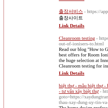
출장서비스
- https://a
출장사이트
Link Details
Cleanroom testing
- htt
out-of-ionisers-to.html
Read our blog "How to Ge
best offers for Room Ioni
the huge selection at In
Cleanroom testing for in
Link Details
biệt thự - mẫu biệt thự - 
- tư vấn xây biệt thự
- ht
goto=https://xaydungtra
thau-xay-dung-uy-tin-va
The home design profess