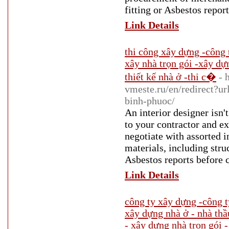
fitting or Asbestos repo
Link Details
thi công xây dựng -công 
xây nhà trọn gói -xây dự
thiết kế nhà ở -thi c�
- 
vmeste.ru/en/redirect?ur
binh-phuoc/
An interior designer isn't
to your contractor and ex
negotiate with assorted i
materials, including str
Asbestos reports before 
Link Details
công ty xây dựng -công t
xây dựng nhà ở - nhà thầ
- xây dựng nhà trọn gói -