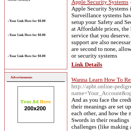
Apple Security Systems
Apple Security Systems i
Surveillance systems havi
setup your Safety and Sec
»
Your Link Here for $0.80
at Affordable prices, the 
service that you deserve.
»
Your Link Here for $0.80
support are also necessar
are second to none, allo
or security systems
»
Your Link Here for $0.80
Link Details
Advertisements
Wanna Learn How To Re
http://apbt.online-pedi
name=Your_Account&op
And as you face the credi
their meanings are set up
each other, and how the m
Swords in their readings
challenges (like making 